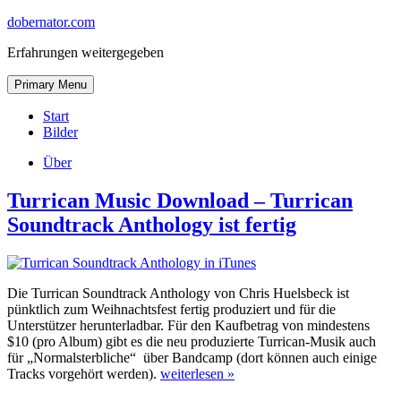
Skip
dobernator.com
to
Erfahrungen weitergegeben
content
Skip
Primary Menu
to
content
Start
Bilder
Über
Turrican Music Download – Turrican
Soundtrack Anthology ist fertig
Die Turrican Soundtrack Anthology von Chris Huelsbeck ist
pünktlich zum Weihnachtsfest fertig produziert und für die
Unterstützer herunterladbar. Für den Kaufbetrag von mindestens
$10 (pro Album) gibt es die neu produzierte Turrican-Musik auch
für „Normalsterbliche“ über Bandcamp (dort können auch einige
Tracks vorgehört werden).
weiterlesen »