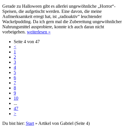
Gerade zu Halloween gibt es allerlei ungewöhnliche „Horror“-
Speisen, die aufgetischt werden. Eine davon, die meine
Aufmerksamkeit erregt hat, ist „radioaktiv“ leuchtender
Wackelpudding. Da ich gern mal die Zubereitung ungewöhnlicher
Nahrungsmittel ausprobiere, konnte ich auch daran nicht
vorbeigehen.
weiterlesen »
Seite 4 von 47
<
1
2
3
4
5
6
7
8
9
10
...
47
>
Du bist hier:
Start
» Artikel von Gabriel (Seite 4)