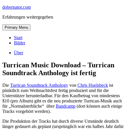
Skip
dobernator.com
to
Erfahrungen weitergegeben
content
Skip
Primary Menu
to
content
Start
Bilder
Über
Turrican Music Download – Turrican
Soundtrack Anthology ist fertig
Die
Turrican Soundtrack Anthology
von
Chris Huelsbeck
ist
pünktlich zum Weihnachtsfest fertig produziert und für die
Unterstützer herunterladbar. Für den Kaufbetrag von mindestens
$10 (pro Album) gibt es die neu produzierte Turrican-Musik auch
für „Normalsterbliche“ über
Bandcamp
(dort können auch einige
Tracks vorgehört werden).
Die Produktion der Tracks hat durch diverse Umstände deutlich
länger gedauert als geplant (ursprünglich war ein halbes Jahr dafür