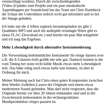
veranschlagt worden). Durch die zwischenliegenden
(Video-)Updates zum Projekt und ein paar musikalische
Appetithappen per Soundcloud hat das Team um Chris Huelsbeck
die Schaar der Unterstützer jedoch recht gut informiert und so bei
der Stange gehalten.
Ich habe mir die 4 Alben sogleich heruntergeladen (es gibt 2
Qualitäten MP3 und auch für audiophil veranlagte Hörer gibt es
einen FLAC-Download etc.) und bereits ein paar Mal reingehört
und ich mag das Ergebnis.
Mehr Lebendigkeit durch alternative Instrumentierung
Die Verwendung herkömmlicher Instrumente für einige Spuren (wie
z.B. die E-Gitarren-Soli) gefällt mir sehr gut. Dadurch kommt in die
vom Timing her sonst recht kühle Musik etwas mehr Lebendigkeit
rein. Das hätte ruhig noch etwas mehr sein können, ist aber in
Ordnung für mich.
Meiner Meinung nach hat Chris einen guten Kompromiss zwischen
dem Wieder-Aufleben-Lassen der Originale und einem etwas
moderneren Sound gefunden. Man darf nicht vergessen, dass die
Originale bereits vor über 20 Jahren entstanden sind und in der
Zwischenzeit insbesondere in der rechnergestützten
Musikproduktion
einiges
passiert ist.