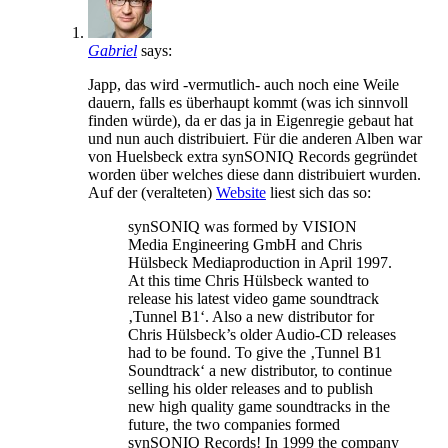
Gabriel
says:
Japp, das wird -vermutlich- auch noch eine Weile
dauern, falls es überhaupt kommt (was ich sinnvoll
finden würde), da er das ja in Eigenregie gebaut hat
und nun auch distribuiert. Für die anderen Alben war
von Huelsbeck extra synSONIQ Records gegründet
worden über welches diese dann distribuiert wurden.
Auf der (veralteten)
Website
liest sich das so:
synSONIQ was formed by VISION
Media Engineering GmbH and Chris
Hülsbeck Mediaproduction in April 1997.
At this time Chris Hülsbeck wanted to
release his latest video game soundtrack
‚Tunnel B1‘. Also a new distributor for
Chris Hülsbeck’s older Audio-CD releases
had to be found. To give the ‚Tunnel B1
Soundtrack‘ a new distributor, to continue
selling his older releases and to publish
new high quality game soundtracks in the
future, the two companies formed
synSONIQ Records! In 1999 the company