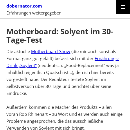
Skip
dobernator.com
to
Erfahrungen weitergegeben
content
PRIMAR
SKIP
MENU
TO
Motherboard: Solyent im 30-
CONTENT
Tage-Test
Die aktuelle
Motherboard-Show
(die mir auch sonst als
Format ganz gut gefällt) befasst sich mit der
Ernährungs-
Drink „Soylent“
(neudeutsch: „Food-Replacement“ was ja
inhaltlich eigentlich Quatsch ist…), den ich hier bereits
vorgestellt habe. Der Redakteur testete Soylent im
Selbstversuch über 30 Tage und berichtet über seine
Eindrücke.
Außerdem kommen die Macher des Produkts – allen
voran Rob Rhinehart – zu Wort und es werden auch einige
Probleme angesprochen, die das ausschließliche
Verwenden von Soylent mit sich bringt.