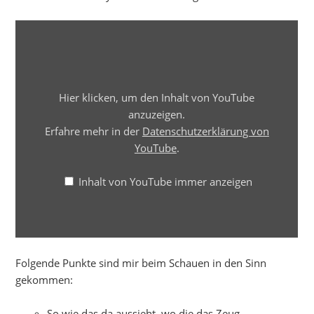
INHALT
VON
YOUTUBE
ANZEIGEN
Hier klicken, um den Inhalt von YouTube
anzuzeigen.
Erfahre mehr in der
Datenschutzerklärung von
YouTube
.
Inhalt von YouTube immer anzeigen
Folgende Punkte sind mir beim Schauen in den Sinn
gekommen:
So wie das da aussieht, wo die das Zeug