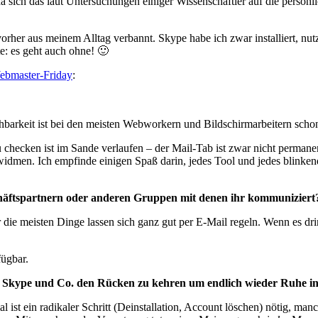
da sich das laut Untersuchungen einiger Wissenschaftler auf die persönl
rher aus meinem Alltag verbannt. Skype habe ich zwar installiert, nut
te: es geht auch ohne! 🙂
ebmaster-Friday
:
hbarkeit ist bei den meisten Webworkern und Bildschirmarbeitern scho
 checken ist im Sande verlaufen – der Mail-Tab ist zwar nicht permanen
 widmen. Ich empfinde einigen Spaß darin, jedes Tool und jedes blin
chäftspartnern oder anderen Gruppen mit denen ihr kommuniziert
 die meisten Dinge lassen sich ganz gut per E-Mail regeln. Wenn es dr
fügbar.
der Skype und Co. den Rücken zu kehren um endlich wieder Ruhe 
st ein radikaler Schritt (Deinstallation, Account löschen) nötig, manc