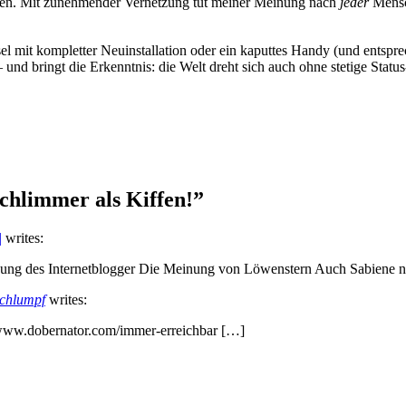
nden. Mit zunehmender Vernetzung tut meiner Meinung nach
jeder
Mensch
el mit kompletter Neuinstallation oder ein kaputtes Handy (und entspre
f – und bringt die Erkenntnis: die Welt dreht sich auch ohne stetige St
chlimmer als Kiffen!”
|
writes:
inung des Internetblogger Die Meinung von Löwenstern Auch Sabiene n
schlumpf
writes:
://www.dobernator.com/immer-erreichbar […]