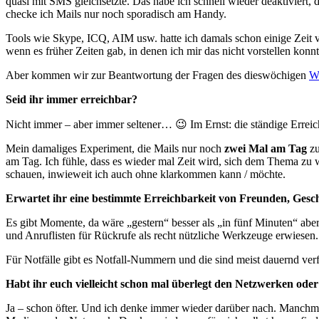
quasi mit SMS gleichsetzte. Das habe ich schnell wieder deaktiviert, 
checke ich Mails nur noch sporadisch am Handy.
Tools wie Skype, ICQ, AIM usw. hatte ich damals schon einige Zeit vo
wenn es früher Zeiten gab, in denen ich mir das nicht vorstellen konn
Aber kommen wir zur Beantwortung der Fragen des dieswöchigen
W
Seid ihr immer erreichbar?
Nicht immer – aber immer seltener… 😉 Im Ernst: die ständige Erreic
Mein damaliges Experiment, die Mails nur noch
zwei Mal am Tag
zu
am Tag. Ich fühle, dass es wieder mal Zeit wird, sich dem Thema zu
schauen, inwieweit ich auch ohne klarkommen kann / möchte.
Erwartet ihr eine bestimmte Erreichbarkeit von Freunden, Ges
Es gibt Momente, da wäre „gestern“ besser als „in fünf Minuten“ aber
und Anruflisten für Rückrufe als recht nützliche Werkzeuge erwiesen.
Für Notfälle gibt es Notfall-Nummern und die sind meist dauernd ver
Habt ihr euch vielleicht schon mal überlegt den Netzwerken o
Ja – schon öfter. Und ich denke immer wieder darüber nach. Manchmal i