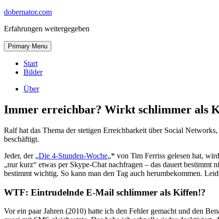
Skip
dobernator.com
to
Erfahrungen weitergegeben
content
Skip
Primary Menu
to
content
Start
Bilder
Über
Immer erreichbar? Wirkt schlimmer als K
Ralf hat das Thema der stetigen Erreichbarkeit über Social Networks
beschäftigt.
Jeder, der „
Die 4-Stunden-Woche
„* von Tim Ferriss gelesen hat, wi
„nur kurz“ etwas per Skype-Chat nachfragen – das dauert bestimmt 
bestimmt wichtig. So kann man den Tag auch herumbekommen. Leider b
WTF: Eintrudelnde E-Mail schlimmer als Kiffen!?
Vor ein paar Jahren (2010) hatte ich den Fehler gemacht und den Ben