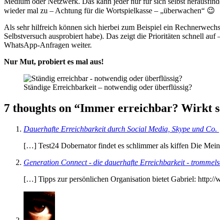
Medium oder Netzwerk. Das kann jeder nur für sich selbst herausfi
wieder mal zu – Achtung für die Wortspielkasse – „überwachen“ 😉
Als sehr hilfreich können sich hierbei zum Beispiel ein Rechnerwechs
Selbstversuch ausprobiert habe). Das zeigt die Prioritäten schnell au
WhatsApp-Anfragen weiter.
Nur Mut, probiert es mal aus!
Ständige Erreichbarkeit – notwendig oder überflüssig?
7 thoughts on “Immer erreichbar? Wirkt s
Dauerhafte Erreichbarkeit durch Social Media, Skype und Co. 
[…] Test24 Dobernator findet es schlimmer als kiffen Die Me
Generation Connect - die dauerhafte Erreichbarkeit - trommel
[…] Tipps zur persönlichen Organisation bietet Gabriel: http