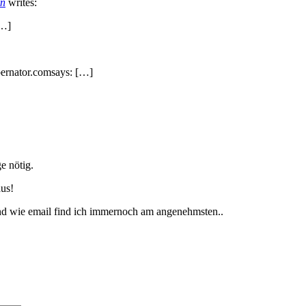
rn
writes:
[…]
bernator.comsays: […]
ge nötig.
aus!
and wie email find ich immernoch am angenehmsten..