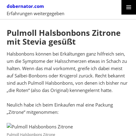
Skip
dobernator.com
to
Erfahrungen weitergegeben
content
PRIMAR
SKIP
MENU
TO
Pulmoll Halsbonbons Zitrone
CONTENT
mit Stevia gesüßt
Halsbonbons können bei Erkältungen ganz hilfreich sein,
um die Symptome der Halsschmerzen etwas in Schach zu
halten. Wenn das mal vorkommt, greife ich dabei meist
auf Salbei-Bonbons oder Krügerol zurück. Recht bekannt
sind auch Pulmoll Halsbonbons, von denen ich bisher nur
„die Roten“ (also das Original) kennengelernt hatte.
Neulich habe ich beim Einkaufen mal eine Packung
„Zitrone“ mitgenommen:
Pulmoll Halsbonbons Zitrone