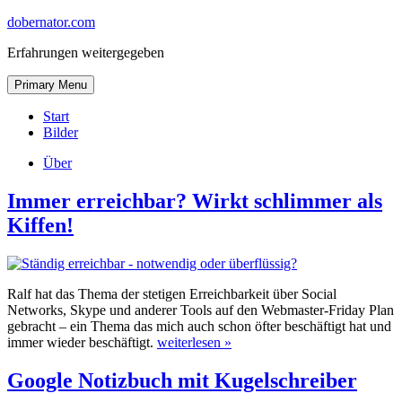
Skip
dobernator.com
to
Erfahrungen weitergegeben
content
Skip
Primary Menu
to
content
Start
Bilder
Über
Immer erreichbar? Wirkt schlimmer als
Kiffen!
Ralf hat das Thema der stetigen Erreichbarkeit über Social
Networks, Skype und anderer Tools auf den Webmaster-Friday Plan
gebracht – ein Thema das mich auch schon öfter beschäftigt hat und
immer wieder beschäftigt.
weiterlesen »
Google Notizbuch mit Kugelschreiber