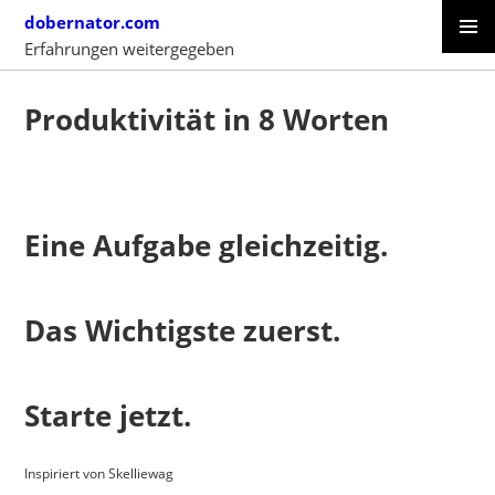
Skip
dobernator.com
to
Erfahrungen weitergegeben
content
PRIMAR
SKIP
MENU
TO
Produktivität in 8 Worten
CONTENT
Eine Aufgabe gleichzeitig.
Das Wichtigste zuerst.
Starte jetzt.
Inspiriert von Skelliewag