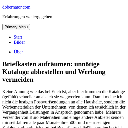
Skip
dobernator.com
to
Erfahrungen weitergegeben
content
Skip
Primary Menu
to
content
Start
Bilder
Über
Briefkasten aufräumen: unnötige
Kataloge abbestellen und Werbung
vermeiden
Keine Ahnung wie das bei Euch ist, aber hier kommen die Kataloge
(gefühlt) schneller an als ich sie wegwerfen kann. Damit meine ich
nicht die lustigen Postwurfsendungen an alle Haushalte, sondern die
Werbematerialien der Unternehmen, von denen ich tatsächlich in der
Vergangenheit Leistungen in Anspruch genommen habe.
Mehrere
Versender von Büro-Materialien und einige andere Anbieter senden
mir seit Jahren alle paar Monate ihre 500- und mehr-seitigen
Kataloge, obwohl ich dort bei Bedarf ausschließlich online bestellt