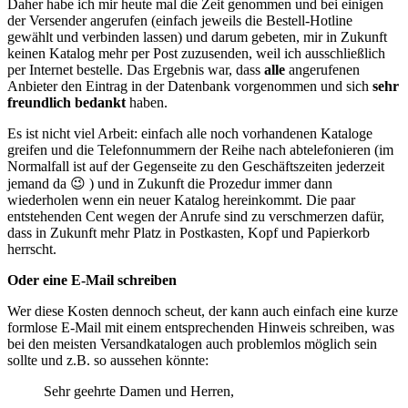
Daher habe ich mir heute mal die Zeit genommen und bei einigen
der Versender angerufen (einfach jeweils die Bestell-Hotline
gewählt und verbinden lassen) und darum gebeten, mir in Zukunft
keinen Katalog mehr per Post zuzusenden, weil ich ausschließlich
per Internet bestelle. Das Ergebnis war, dass
alle
angerufenen
Anbieter den Eintrag in der Datenbank vorgenommen und sich
sehr
freundlich bedankt
haben.
Es ist nicht viel Arbeit: einfach alle noch vorhandenen Kataloge
greifen und die Telefonnummern der Reihe nach abtelefonieren (im
Normalfall ist auf der Gegenseite zu den Geschäftszeiten jederzeit
jemand da 😉 ) und in Zukunft die Prozedur immer dann
wiederholen wenn ein neuer Katalog hereinkommt. Die paar
entstehenden Cent wegen der Anrufe sind zu verschmerzen dafür,
dass in Zukunft mehr Platz in Postkasten, Kopf und Papierkorb
herrscht.
Oder eine E-Mail schreiben
Wer diese Kosten dennoch scheut, der kann auch einfach eine kurze
formlose E-Mail mit einem entsprechenden Hinweis schreiben, was
bei den meisten Versandkatalogen auch problemlos möglich sein
sollte und z.B. so aussehen könnte:
Sehr geehrte Damen und Herren,