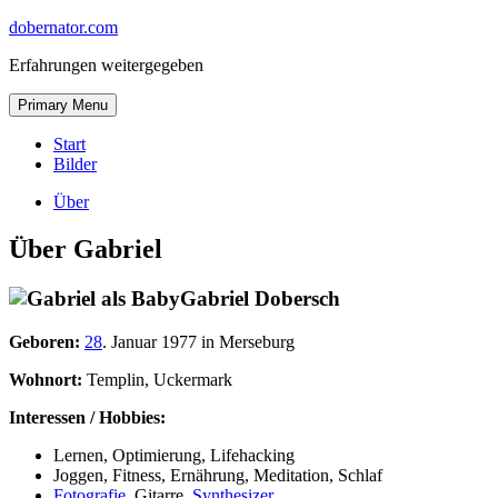
Skip
dobernator.com
to
Erfahrungen weitergegeben
content
Skip
Primary Menu
to
content
Start
Bilder
Über
Über Gabriel
Gabriel Dobersch
Geboren:
28
. Januar 1977 in Merseburg
Wohnort:
Templin, Uckermark
Interessen / Hobbies:
Lernen, Optimierung, Lifehacking
Joggen, Fitness, Ernährung, Meditation, Schlaf
Fotografie
, Gitarre,
Synthesizer