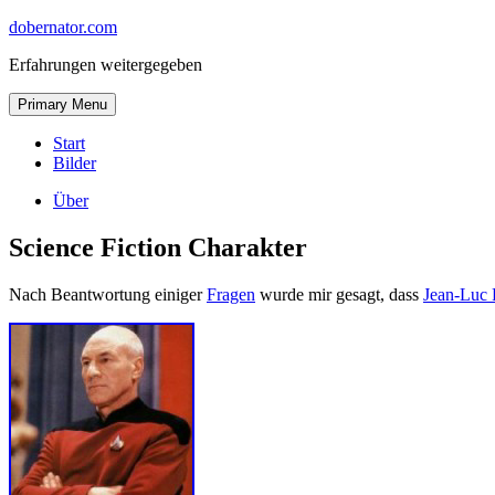
Skip
dobernator.com
to
Erfahrungen weitergegeben
content
Skip
Primary Menu
to
content
Start
Bilder
Über
Science Fiction Charakter
Nach Beantwortung einiger
Fragen
wurde mir gesagt, dass
Jean-Luc 