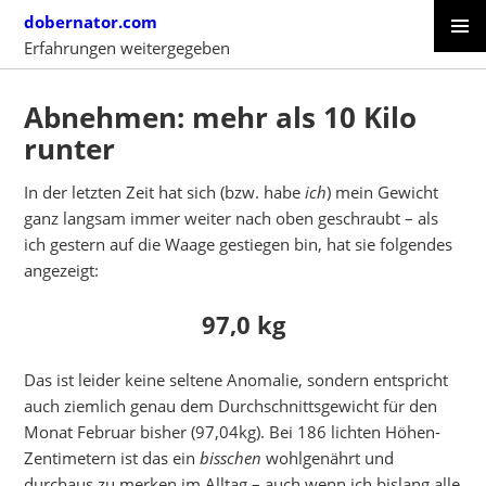
Skip
dobernator.com
to
Erfahrungen weitergegeben
content
PRIMAR
SKIP
MENU
TO
Abnehmen: mehr als 10 Kilo
CONTENT
runter
In der letzten Zeit hat sich (bzw. habe
ich
) mein Gewicht
ganz langsam immer weiter nach oben geschraubt – als
ich gestern auf die Waage gestiegen bin, hat sie folgendes
angezeigt:
97,0 kg
Das ist leider keine seltene Anomalie, sondern entspricht
auch ziemlich genau dem Durchschnittsgewicht für den
Monat Februar bisher (97,04kg). Bei 186 lichten Höhen-
Zentimetern ist das ein
bisschen
wohlgenährt und
durchaus zu merken im Alltag – auch wenn ich bislang alle