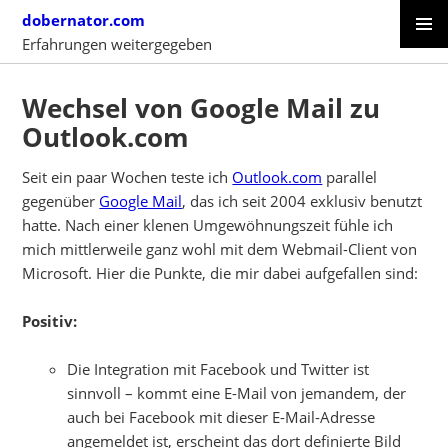
Skip
dobernator.com
to
Erfahrungen weitergegeben
content
PRIMAR
SKIP
MENU
TO
Wechsel von Google Mail zu
CONTENT
Outlook.com
Seit ein paar Wochen teste ich
Outlook.com
parallel
gegenüber
Google Mail
, das ich seit 2004 exklusiv benutzt
hatte. Nach einer klenen Umgewöhnungszeit fühle ich
mich mittlerweile ganz wohl mit dem Webmail-Client von
Microsoft. Hier die Punkte, die mir dabei aufgefallen sind:
Positiv:
Die Integration mit Facebook und Twitter ist
sinnvoll – kommt eine E-Mail von jemandem, der
auch bei Facebook mit dieser E-Mail-Adresse
angemeldet ist, erscheint das dort definierte Bild