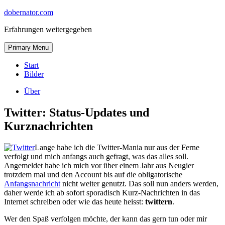
Skip
dobernator.com
to
Erfahrungen weitergegeben
content
Skip
Primary Menu
to
content
Start
Bilder
Über
Twitter: Status-Updates und
Kurznachrichten
Lange habe ich die Twitter-Mania nur aus der Ferne
verfolgt und mich anfangs auch gefragt, was das alles soll.
Angemeldet habe ich mich vor über einem Jahr aus Neugier
trotzdem mal und den Account bis auf die obligatorische
Anfangsnachricht
nicht weiter genutzt. Das soll nun anders werden,
daher werde ich ab sofort sporadisch Kurz-Nachrichten in das
Internet schreiben oder wie das heute heisst:
twittern
.
Wer den Spaß verfolgen möchte, der kann das gern tun oder mir