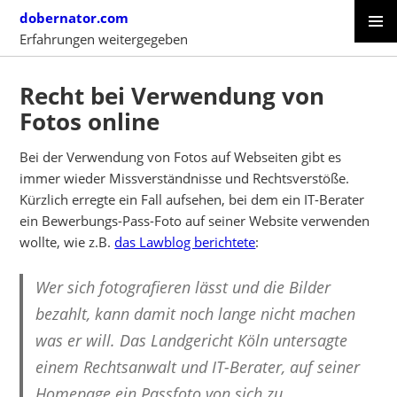
Skip
dobernator.com
to
Erfahrungen weitergegeben
content
PRIMAR
SKIP
MENU
TO
Recht bei Verwendung von
CONTENT
Fotos online
Bei der Verwendung von Fotos auf Webseiten gibt es
immer wieder Missverständnisse und Rechtsverstöße.
Kürzlich erregte ein Fall aufsehen, bei dem ein IT-Berater
ein Bewerbungs-Pass-Foto auf seiner Website verwenden
wollte, wie z.B.
das Lawblog berichtete
:
Wer sich fotografieren lässt und die Bilder
bezahlt, kann damit noch lange nicht machen
was er will. Das Landgericht Köln untersagte
einem Rechtsanwalt und IT-Berater, auf seiner
Homepage ein Passfoto von sich zu