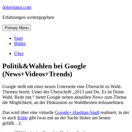
Skip
dobernator.com
to
Erfahrungen weitergegeben
content
Skip
Primary Menu
to
content
Start
Bilder
Über
Politik&Wahlen bei Google
(News+Videos+Trends)
Google stellt mit einer neuen Unterseite eine Übersicht zu Wahl-
Themen bereit. Unter der Überschrift „2013 und Du. Es ist Deine
Wahl. Rede mit.“ bietet Google neben aktuellen News zum Thema
die Möglichkeit, an der Diskussion zu Wahlthemen teilzunehmen.
Das wird über eine virtuelle
Google+-Hashtag-Stadt
realisiert, in der
es auch
Kühe
gibt (was mir an der Sache bisher am besten
gefällt…):