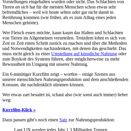
Vorstellungen eingehalten wurden oder nicht. Das Schlachten von
Tieren
an sich
hat für die meisten Menschen schon etwas sehr
befremdliches – weil wir heute selten oder gar nicht damit in
Berührung kommen (wie früher, als es zum Alltag eines jeden
Menschen gehörte).
Wer Fleisch essen möchte, kann kaum das Halten und Schlachten
von Tieren im Allgemeinen verurteilen. Trotzdem lohnt es sich von
Zeit zu Zeit einen Schritt zurück zu machen und über die Methoden
und Notwendigkeiten nachzudenken, mit denen das geschieht. Das
muss nicht gleich zu einer
Umstellung auf künstliche Nahrung
oder
zum Boykott des Systems führen, aber möglicherweise zu mehr
Bewusstheit im Umgang mit unserer Nahrung.
Ein 6-minütiger Kurzfilm zeigt – wortlos – einige Szenen aus
unserer menschlichen Nahrungsproduktion und dem anschließenden
Konsum, die nachdenklich stimmen können.
Wer etwas zart besaitet ist, schaut also (wie sonst auch immer) lieber
weg:
Kurzfilm-Klick »
Dazu passen gibt’s noch einen
Satz
zur Nahrungsproduktion:
Laut UN werden jedes Jahr 1,3 Milliarden Tonnen