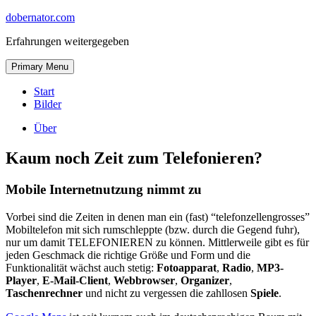
Skip
dobernator.com
to
Erfahrungen weitergegeben
content
Skip
Primary Menu
to
content
Start
Bilder
Über
Kaum noch Zeit zum Telefonieren?
Mobile Internetnutzung nimmt zu
Vorbei sind die Zeiten in denen man ein (fast) “telefonzellengrosses”
Mobiltelefon mit sich rumschleppte (bzw. durch die Gegend fuhr),
nur um damit TELEFONIEREN zu können. Mittlerweile gibt es für
jeden Geschmack die richtige Größe und Form und die
Funktionalität wächst auch stetig:
Fotoapparat
,
Radio
,
MP3-
Player
,
E-Mail-Client
,
Webbrowser
,
Organizer
,
Taschenrechner
und nicht zu vergessen die zahllosen
Spiele
.