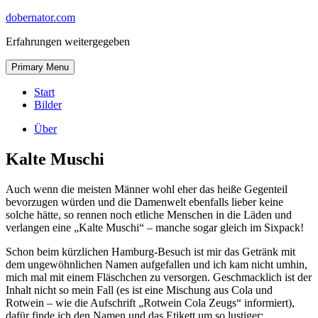
Skip
dobernator.com
to
Erfahrungen weitergegeben
content
Skip
Primary Menu
to
content
Start
Bilder
Über
Kalte Muschi
Auch wenn die meisten Männer wohl eher das heiße Gegenteil
bevorzugen würden und die Damenwelt ebenfalls lieber keine
solche hätte, so rennen noch etliche Menschen in die Läden und
verlangen eine „Kalte Muschi“ – manche sogar gleich im Sixpack!
Schon beim kürzlichen Hamburg-Besuch ist mir das Getränk mit
dem ungewöhnlichen Namen aufgefallen und ich kam nicht umhin,
mich mal mit einem Fläschchen zu versorgen. Geschmacklich ist der
Inhalt nicht so mein Fall (es ist eine Mischung aus Cola und
Rotwein – wie die Aufschrift „Rotwein Cola Zeugs“ informiert),
dafür finde ich den Namen und das Etikett um so lustiger: