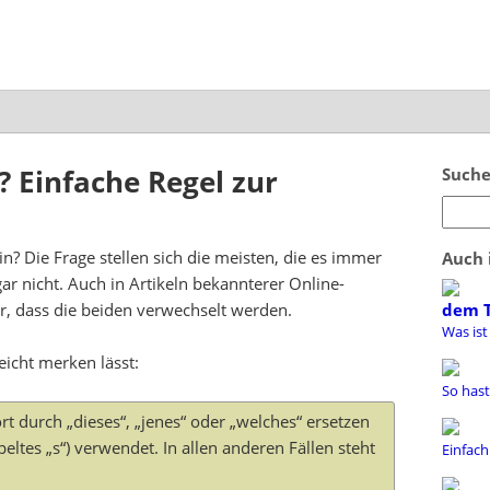
 Einfache Regel zur
Suche
hin? Die Frage stellen sich die meisten, die es immer
Auch 
ar nicht. Auch in Artikeln bekannterer Online-
, dass die beiden verwechselt werden.
dem 
Was ist
leicht merken lässt:
So hast
t durch „dieses“, „jenes“ oder „welches“ ersetzen
eltes „s“) verwendet. In allen anderen Fällen steht
Einfach