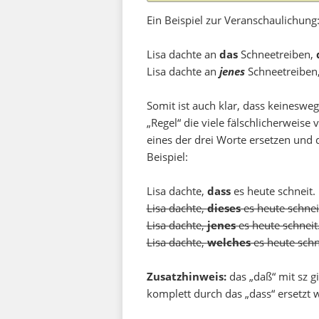
Ein Beispiel zur Veranschaulichung
Lisa dachte an
das
Schneetreiben,
Lisa dachte an
jenes
Schneetreiben
Somit ist auch klar, dass keinesw
„Regel“ die viele fälschlicherweise 
eines der drei Worte ersetzen und 
Beispiel:
Lisa dachte,
dass
es heute schneit.
Lisa dachte,
dieses
es heute schnei
Lisa dachte,
jenes
es heute schneit
Lisa dachte,
welches
es heute schn
Zusatzhinweis:
das „daß“ mit sz g
komplett durch das „dass“ ersetzt 