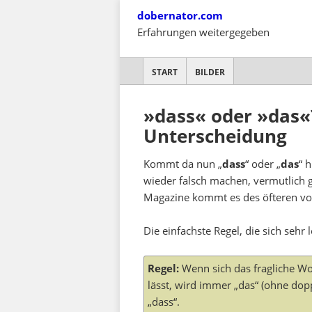
Skip
dobernator.com
to
Erfahrungen weitergegeben
content
SKIP TO CONTENT
START
BILDER
»dass« oder »das«?
Unterscheidung
Kommt da nun „
dass
“ oder „
das
“ 
wieder falsch machen, vermutlich g
Magazine kommt es des öfteren vor
Die einfachste Regel, die sich sehr 
Regel:
Wenn sich das fragliche Wor
lässt, wird immer „das“ (ohne dopp
„dass“.