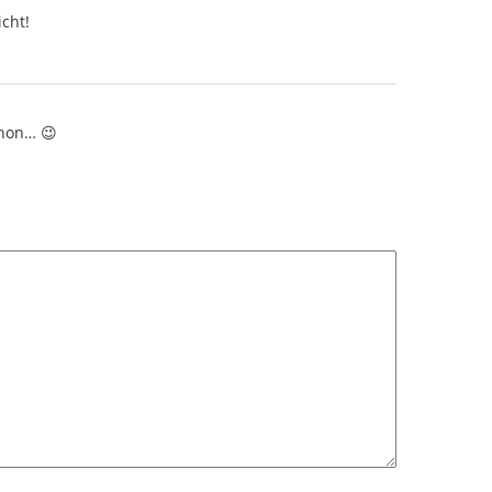
cht!
chon… 😉