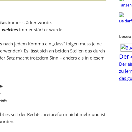
Tanzen 
:
Da darf
das
immer stärker wurde.
,
welches
immer stärker wurde.
Lesea
egs nach jedem Komma ein „dass“ folgen muss (eine
verwenden). Es lässt sich an beiden Stellen das durch
Der 
der Satz macht trotzdem Sinn – anders als in diesem
Der ei
zu le
das gu
t.
.
eit.
ibt es seit der Rechtschreibreform nicht mehr und ist
worden.