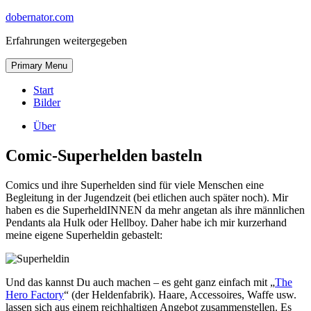
Skip
dobernator.com
to
Erfahrungen weitergegeben
content
Skip
Primary Menu
to
content
Start
Bilder
Über
Comic-Superhelden basteln
Comics und ihre Superhelden sind für viele Menschen eine
Begleitung in der Jugendzeit (bei etlichen auch später noch). Mir
haben es die SuperheldINNEN da mehr angetan als ihre männlichen
Pendants ala Hulk oder Hellboy. Daher habe ich mir kurzerhand
meine eigene Superheldin gebastelt:
Und das kannst Du auch machen – es geht ganz einfach mit „
The
Hero Factory
“ (der Heldenfabrik). Haare, Accessoires, Waffe usw.
lassen sich aus einem reichhaltigen Angebot zusammenstellen. Es