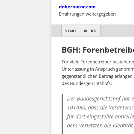
Skip
dobernator.com
to
Erfahrungen weitergegeben
content
SKIP TO CONTENT
START
BILDER
BGH: Forenbetreib
Für viele Forenbetreiber besteht n
Unterlassung in Anspruch genomme
gegenständlichen Beitrag erlangen
des Bundesgerichtshofs:
Der Bundesgerichtshof hat e
101/06), dass die Verantwort
für dort eingestellte ehrverl
dem Verletzten die Identität