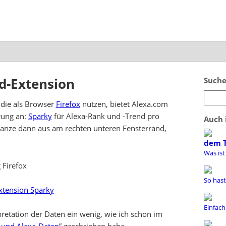
d-Extension
Suche
, die als Browser
Firefox
nutzen, bietet Alexa.com
erung an:
Sparky
für Alexa-Rank und -Trend pro
Auch 
 Ganze dann aus am rechten unteren Fensterrand,
dem 
Was ist
So hast
xtension Sparky
Einfach
pretation der Daten ein wenig, wie ich schon im
 und Alexa-Daten
” geschrieben habe.