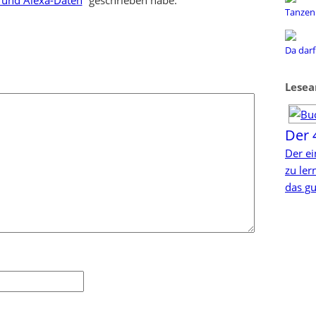
Tanzen 
Da darf
Lesea
Der 
Der ei
zu le
das gu