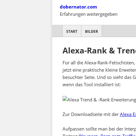
Skip
dobernator.com
to
Erfahrungen weitergegeben
content
SKIP TO CONTENT
START
BILDER
Alexa-Rank & Tren
Für all die Alexa-Rank-Fetischisten
jetzt eine praktische kleine Erweit
besuchter Seite. Und so sieht das
wenn das Tool installiert ist:
Zur Downloadseite mit der
Alexa E
Aufpassen sollte man bei der Inter
Beitrag “
Youporn, Porn.com-Traffic