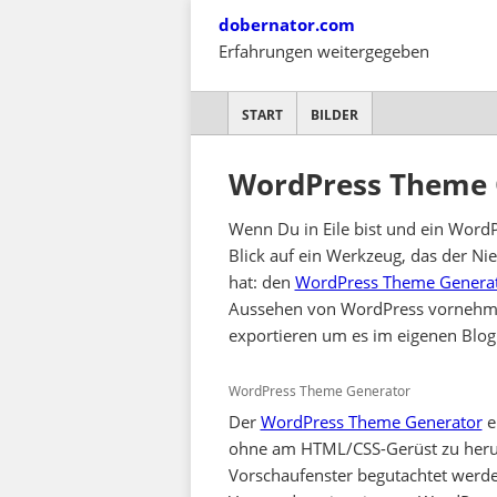
Skip
dobernator.com
to
Erfahrungen weitergegeben
content
SKIP TO CONTENT
START
BILDER
WordPress Theme 
Wenn Du in Eile bist und ein Word
Blick auf ein Werkzeug, das der Nie
hat: den
WordPress Theme Genera
Aussehen von WordPress vornehme
exportieren um es im eigenen Blo
WordPress Theme Generator
Der
WordPress Theme Generator
e
ohne am HTML/CSS-Gerüst zu herum
Vorschaufenster begutachtet werd