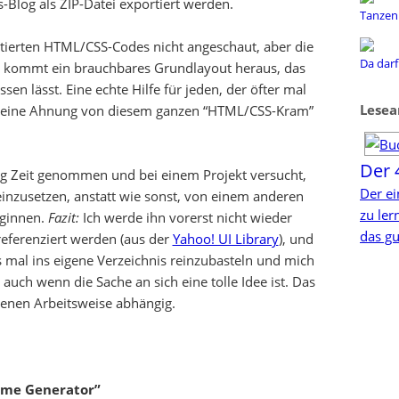
log als ZIP-Datei exportiert werden.
Tanzen 
rtierten HTML/CSS-Codes nicht angeschaut, aber die
Da darf
cks kommt ein brauchbares Grundlayout heraus, das
en lässt. Eine echte Hilfe für jeden, der öfter mal
Lesea
 keine Ahnung von diesem ganzen “HTML/CSS-Kram”
Der 
ig Zeit genommen und bei einem Projekt versucht,
Der ei
nzusetzen, anstatt wie sonst, von einem anderen
zu le
ginnen.
Fazit:
Ich werde ihn vorerst nicht wieder
das gu
referenziert werden (aus der
Yahoo! UI Library
), und
s mal ins eigene Verzeichnis reinzubasteln und mich
auch wenn die Sache an sich eine tolle Idee ist. Das
genen Arbeitsweise abhängig.
eme Generator”