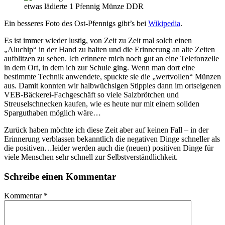
etwas lädierte 1 Pfennig Münze DDR
Ein besseres Foto des Ost-Pfennigs gibt’s bei
Wikipedia
.
Es ist immer wieder lustig, von Zeit zu Zeit mal solch einen
„Aluchip“ in der Hand zu halten und die Erinnerung an alte Zeiten
aufblitzen zu sehen. Ich erinnere mich noch gut an eine Telefonzelle
in dem Ort, in dem ich zur Schule ging. Wenn man dort eine
bestimmte Technik anwendete, spuckte sie die „wertvollen“ Münzen
aus. Damit konnten wir halbwüchsigen Stippies dann im ortseigenen
VEB-Bäckerei-Fachgeschäft so viele Salzbrötchen und
Streuselschnecken kaufen, wie es heute nur mit einem soliden
Sparguthaben möglich wäre…
Zurück haben möchte ich diese Zeit aber auf keinen Fall – in der
Erinnerung verblassen bekanntlich die negativen Dinge schneller als
die positiven…leider werden auch die (neuen) positiven Dinge für
viele Menschen sehr schnell zur Selbstverständlichkeit.
Schreibe einen Kommentar
Kommentar
*