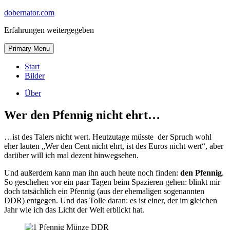
Skip
dobernator.com
to
Erfahrungen weitergegeben
content
Skip
Primary Menu
to
content
Start
Bilder
Über
Wer den Pfennig nicht ehrt…
…ist des Talers nicht wert. Heutzutage müsste der Spruch wohl
eher lauten „Wer den Cent nicht ehrt, ist des Euros nicht wert“, aber
darüber will ich mal dezent hinwegsehen.
Und außerdem kann man ihn auch heute noch finden:
den Pfennig
.
So geschehen vor ein paar Tagen beim Spazieren gehen: blinkt mir
doch tatsächlich ein Pfennig (aus der ehemaligen sogenannten
DDR) entgegen. Und das Tolle daran: es ist einer, der im gleichen
Jahr wie ich das Licht der Welt erblickt hat.