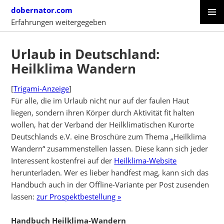
Skip
dobernator.com
to
Erfahrungen weitergegeben
content
PRIMAR
SKIP
MENU
TO
Urlaub in Deutschland:
CONTENT
Heilklima Wandern
[
Trigami-Anzeige
]
Für alle, die im Urlaub nicht nur auf der faulen Haut
liegen, sondern ihren Körper durch Aktivität fit halten
wollen, hat der Verband der Heilklimatischen Kurorte
Deutschlands e.V. eine Broschüre zum Thema „Heilklima
Wandern“ zusammenstellen lassen. Diese kann sich jeder
Interessent kostenfrei auf der
Heilklima-Website
herunterladen.
Wer es lieber handfest mag, kann sich das
Handbuch auch in der Offline-Variante per Post zusenden
lassen:
zur Prospektbestellung »
Handbuch Heilklima-Wandern