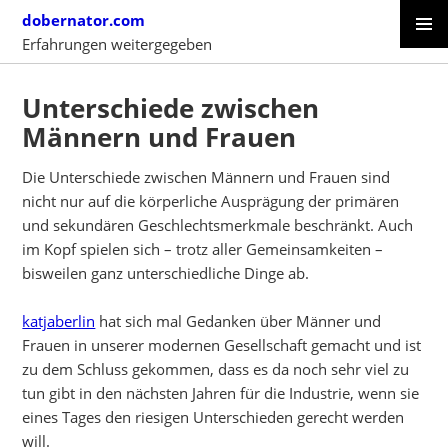
Skip
dobernator.com
to
Erfahrungen weitergegeben
content
PRIMAR
SKIP
MENU
TO
Unterschiede zwischen
CONTENT
Männern und Frauen
Die Unterschiede zwischen Männern und Frauen sind
nicht nur auf die körperliche Ausprägung der primären
und sekundären Geschlechtsmerkmale beschränkt. Auch
im Kopf spielen sich – trotz aller Gemeinsamkeiten –
bisweilen ganz unterschiedliche Dinge ab.
katjaberlin
hat sich mal Gedanken über Männer und
Frauen in unserer modernen Gesellschaft gemacht und ist
zu dem Schluss gekommen, dass es da noch sehr viel zu
tun gibt in den nächsten Jahren für die Industrie, wenn sie
eines Tages den riesigen Unterschieden gerecht werden
will.