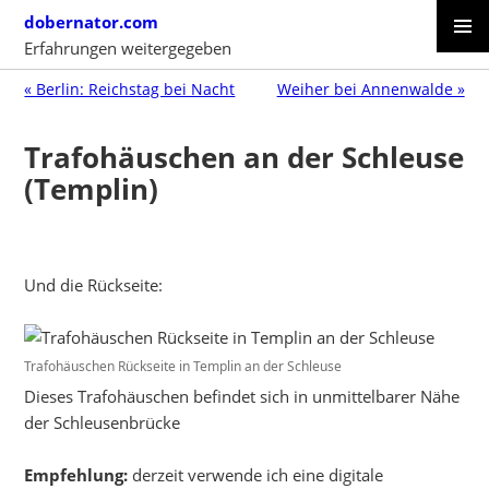
Skip
dobernator.com
to
Erfahrungen weitergegeben
content
PRIMAR
SKIP
MENU
« Berlin: Reichstag bei Nacht
Weiher bei Annenwalde »
TO
CONTENT
Trafohäuschen an der Schleuse
(Templin)
Und die Rückseite:
Trafohäuschen Rückseite in Templin an der Schleuse
Dieses Trafohäuschen befindet sich in unmittelbarer Nähe
der Schleusenbrücke
Empfehlung:
derzeit verwende ich eine digitale