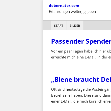
Skip
dobernator.com
to
Erfahrungen weitergegeben
content
SKIP TO CONTENT
START
BILDER
Passender Spende
Vor ein paar Tagen habe ich hier üb
erreichte mich eine E-Mail, in der
„Biene braucht Dei
Oft sind heutzutage die Posteingäng
Betreffzeile haben. Diese sind dan
einer E-Mail, die mich kürzlich erre