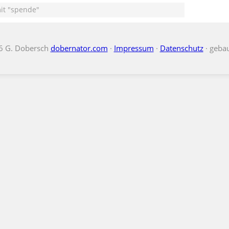
it "spende"
6 G. Dobersch
dobernator.com
·
Impressum
·
Datenschutz
· geba