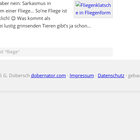
 aber nein: Sarkasmus in
m einer Fliege… So’ne Fliege ist
klich! 😉 Was kommt als
i lustig grinsenden Tieren gibt’s ja schon…
t "fliege"
6 G. Dobersch
dobernator.com
·
Impressum
·
Datenschutz
· geba