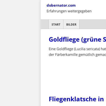
Skip
dobernator.com
to
Erfahrungen weitergegeben
content
SKIP TO CONTENT
START
BILDER
Goldfliege (grüne 
Eine Goldfliege (Lucilia sericata) ha
der Färberkamille gemütlich gema
Fliegenklatsche in