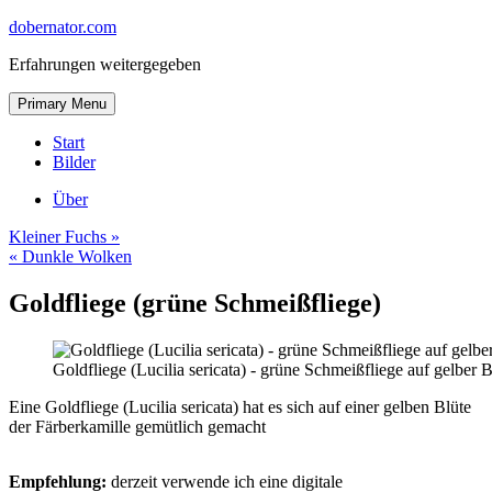
Skip
dobernator.com
to
Erfahrungen weitergegeben
content
Skip
Primary Menu
to
content
Start
Bilder
Über
Kleiner Fuchs »
« Dunkle Wolken
Goldfliege (grüne Schmeißfliege)
Goldfliege (Lucilia sericata) - grüne Schmeißfliege auf gelber 
Eine Goldfliege (Lucilia sericata) hat es sich auf einer gelben Blüte
der Färberkamille gemütlich gemacht
Empfehlung:
derzeit verwende ich eine digitale