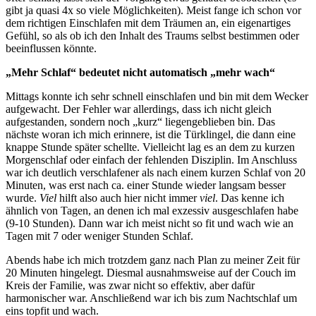
gibt ja quasi 4x so viele Möglichkeiten). Meist fange ich schon vor
dem richtigen Einschlafen mit dem Träumen an, ein eigenartiges
Gefühl, so als ob ich den Inhalt des Traums selbst bestimmen oder
beeinflussen könnte.
„Mehr Schlaf“ bedeutet nicht automatisch „mehr wach“
Mittags konnte ich sehr schnell einschlafen und bin mit dem Wecker
aufgewacht. Der Fehler war allerdings, dass ich nicht gleich
aufgestanden, sondern noch „kurz“ liegengeblieben bin. Das
nächste woran ich mich erinnere, ist die Türklingel, die dann eine
knappe Stunde später schellte. Vielleicht lag es an dem zu kurzen
Morgenschlaf oder einfach der fehlenden Disziplin. Im Anschluss
war ich deutlich verschlafener als nach einem kurzen Schlaf von 20
Minuten, was erst nach ca. einer Stunde wieder langsam besser
wurde.
Viel
hilft also auch hier nicht immer
viel
. Das kenne ich
ähnlich von Tagen, an denen ich mal exzessiv ausgeschlafen habe
(9-10 Stunden). Dann war ich meist nicht so fit und wach wie an
Tagen mit 7 oder weniger Stunden Schlaf.
Abends habe ich mich trotzdem ganz nach Plan zu meiner Zeit für
20 Minuten hingelegt. Diesmal ausnahmsweise auf der Couch im
Kreis der Familie, was zwar nicht so effektiv, aber dafür
harmonischer war. Anschließend war ich bis zum Nachtschlaf um
eins topfit und wach.