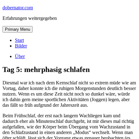
Skip
dobernator.com
to
Erfahrungen weitergegeben
content
Skip
Primary Menu
to
content
Start
Bilder
Über
Tag 5: mehrphasig schlafen
Diesmal war ich nach dem Kernschlaf nicht so extrem müde wie am
Vortag, daher konnte ich die ruhigen Morgenstunden deutlich besser
nutzen. Wenn es um diese Zeit nicht noch so dunkel wäre, würde
ich dahin gern meine sportlichen Aktivitäten (Joggen) legen, aber
das fällt so früh aufgrund der Jahreszeit aus.
Beim Frühschlaf, der erst nach langem Wachliegen kam und
dadurch eher als Minutenschlaf durchgeht, ist mir dieses mal richtig
aufgefallen, wie der Körper beim Übergang vom Wachzustand in
den Schlafzustand in einen anderen „Modus“ wechselt. Wenn man
öfter schläft, lässt sich der Vorgang etwas genauer beobachten (es