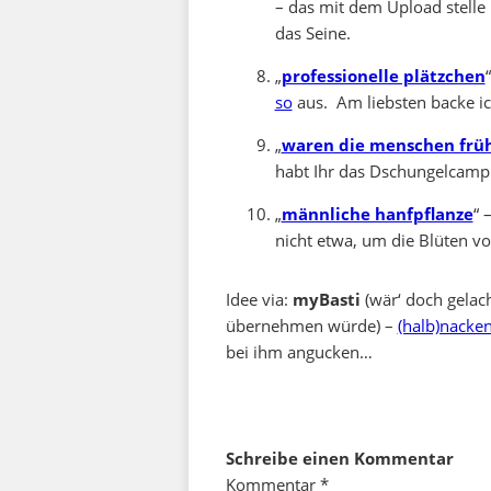
– das mit dem Upload stelle
das Seine.
„
professionelle plätzchen
so
aus. Am liebsten backe ic
„
waren die menschen frühe
habt Ihr das Dschungelcamp
„
männliche hanfpflanze
“ 
nicht etwa, um die Blüten v
Idee via:
myBasti
(wär‘ doch gelac
übernehmen würde) –
(halb)nacke
bei ihm angucken…
Schreibe einen Kommentar
Kommentar
*