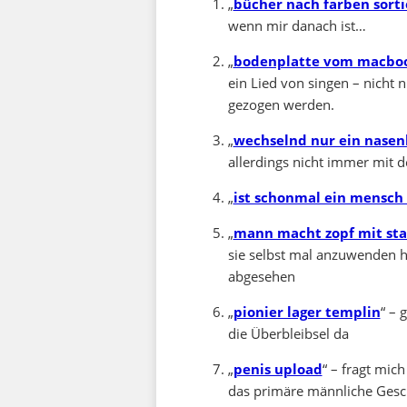
„
bücher nach farben sort
wenn mir danach ist…
„
bodenplatte vom macbook
ein Lied von singen – nicht 
gezogen werden.
„
wechselnd nur ein nasenl
allerdings nicht immer mit
„
ist schonmal ein mensch
„
mann macht zopf mit st
sie selbst mal anzuwenden h
abgesehen
„
pionier lager templin
“ – 
die Überbleibsel da
„
penis upload
“ – fragt mic
das primäre männliche Gesch