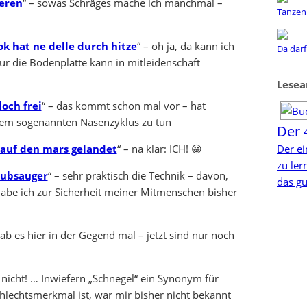
ieren
“ – sowas Schräges mache ich manchmal –
Tanzen 
 hat ne delle durch hitze
“ – oh ja, da kann ich
Da darf
nur die Bodenplatte kann in mitleidenschaft
Lesea
och frei
“ – das kommt schon mal vor – hat
 dem sogenannten Nasenzyklus zu tun
Der 
 auf den mars gelandet
“ – na klar: ICH! 😀
Der ei
zu le
aubsauger
“ – sehr praktisch die Technik – davon,
das gu
abe ich zur Sicherheit meiner Mitmenschen bisher
gab es hier in der Gegend mal – jetzt sind nur noch
h nicht! … Inwiefern „Schnegel“ ein Synonym für
lechtsmerkmal ist, war mir bisher nicht bekannt