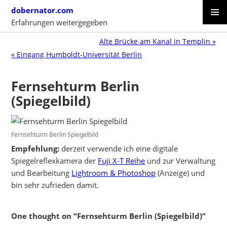
Skip
dobernator.com
to
Erfahrungen weitergegeben
content
PRIMAR
SKIP
MENU
Alte Brücke am Kanal in Templin »
TO
« Eingang Humboldt-Universität Berlin
CONTENT
Fernsehturm Berlin
(Spiegelbild)
Fernsehturm Berlin Spiegelbild
Empfehlung:
derzeit verwende ich eine digitale
Spiegelreflexkamera der
Fuji X-T Reihe
und zur Verwaltung
und Bearbeitung
Lightroom & Photoshop
(Anzeige) und
bin sehr zufrieden damit.
One thought on “Fernsehturm Berlin (Spiegelbild)”