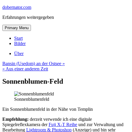
Skip
dobernator.com
to
Erfahrungen weitergegeben
content
Skip
Primary Menu
to
content
Start
Bilder
Über
Bansin (Usedom) an der Ostsee »
« Aus einer anderen Zeit
Sonnenblumen-Feld
Sonnenblumenfeld
Ein Sonnenblumenfeld in der Nähe von Templin
Empfehlung:
derzeit verwende ich eine digitale
Spiegelreflexkamera der
Fuji X-T Reihe
und zur Verwaltung und
Bearbeitung
Lightroom & Photoshop
(Anzeige) und bin sehr