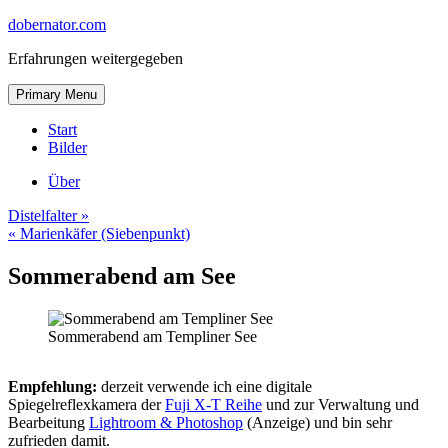
Skip
dobernator.com
to
Erfahrungen weitergegeben
content
Skip
Primary Menu
to
content
Start
Bilder
Über
Distelfalter »
« Marienkäfer (Siebenpunkt)
Sommerabend am See
Sommerabend am Templiner See
Empfehlung:
derzeit verwende ich eine digitale
Spiegelreflexkamera der
Fuji X-T Reihe
und zur Verwaltung und
Bearbeitung
Lightroom & Photoshop
(Anzeige) und bin sehr
zufrieden damit.