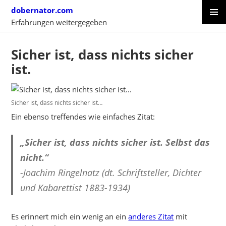
Skip
dobernator.com
to
Erfahrungen weitergegeben
content
PRIMAR
SKIP
MENU
TO
Sicher ist, dass nichts sicher
CONTENT
ist.
Sicher ist, dass nichts sicher ist…
Ein ebenso treffendes wie einfaches Zitat:
„Sicher ist, dass nichts sicher ist. Selbst das
nicht.“
-Joachim Ringelnatz (dt. Schriftsteller, Dichter
und Kabarettist 1883-1934)
Es erinnert mich ein wenig an ein
anderes Zitat
mit