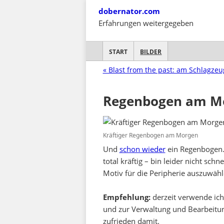
Skip
dobernator.com
to
Erfahrungen weitergegeben
content
SKIP TO CONTENT
START
BILDER
« Blast from the past: am Schlagzeu
Regenbogen am M
Kräftiger Regenbogen am Morgen
Und
schon wieder
ein Regenbogen…
total kräftig – bin leider nicht s
Motiv für die Peripherie auszuwähl
Empfehlung:
derzeit verwende ich
und zur Verwaltung und Bearbeit
zufrieden damit.