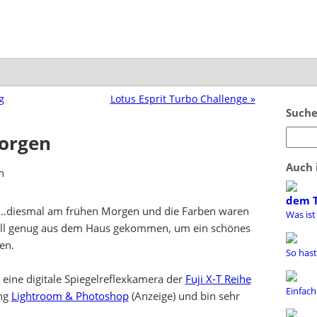
g
Lotus Esprit Turbo Challenge »
Suche
orgen
Auch 
dem 
diesmal am frühen Morgen und die Farben waren
Was ist
chnell genug aus dem Haus gekommen, um ein schönes
en.
So hast
 eine digitale Spiegelreflexkamera der
Fuji X-T Reihe
Einfach
ung
Lightroom & Photoshop
(Anzeige) und bin sehr