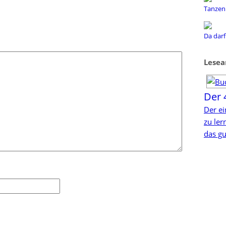
Tanzen 
Da darf
Lesea
Der 
Der ei
zu le
das gu