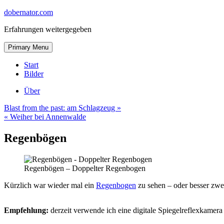
Skip
dobernator.com
to
Erfahrungen weitergegeben
content
Skip
Primary Menu
to
content
Start
Bilder
Über
Blast from the past: am Schlagzeug »
« Weiher bei Annenwalde
Regenbögen
Regenbögen – Doppelter Regenbogen
Kürzlich war wieder mal ein
Regenbogen
zu sehen – oder besser z
Empfehlung:
derzeit verwende ich eine digitale Spiegelreflexkamera