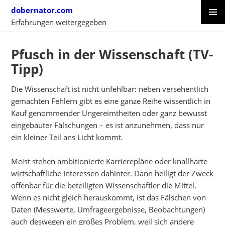
Skip
dobernator.com
to
Erfahrungen weitergegeben
content
PRIMAR
SKIP
MENU
TO
Pfusch in der Wissenschaft (TV-
CONTENT
Tipp)
Die Wissenschaft ist nicht unfehlbar: neben versehentlich
gemachten Fehlern gibt es eine ganze Reihe wissentlich in
Kauf genommender Ungereimtheiten oder ganz bewusst
eingebauter Fälschungen – es ist anzunehmen, dass nur
ein kleiner Teil ans Licht kommt.
Meist stehen ambitionierte Karrierepläne oder knallharte
wirtschaftliche Interessen dahinter. Dann heiligt der Zweck
offenbar für die beteiligten Wissenschaftler die Mittel.
Wenn es nicht gleich herauskommt, ist das Fälschen von
Daten (Messwerte, Umfrageergebnisse, Beobachtungen)
auch deswegen ein großes Problem, weil sich andere