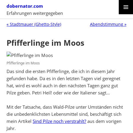
Skip
dobernator.com
to
Erfahrungen weitergegeben
content
PRIMAR
SKIP
MENU
« Stadtmauer (Ghetto-Style)
Abendstimmung »
TO
CONTENT
Pfifferlinge im Moos
Pfifferlinge im Moos
Das sind die ersten Pfifferlinge, die ich in diesem Jahr
gefunden habe. Da es in den letzten Tagen viel geregnet
hat, wird es wohl auch in den nächsten Tagen ganz gut
Pilze geben. Petri Heil! oder wie der Italiener sagt…
Mit der Tatsache, dass Wald-Pilze unter Umständen nicht
die unbedenklichsten Lebensmittel sind, beschäftigt sich
mein Artikel
Sind Pilze noch verstrahlt?
aus dem vorigen
Jahr.