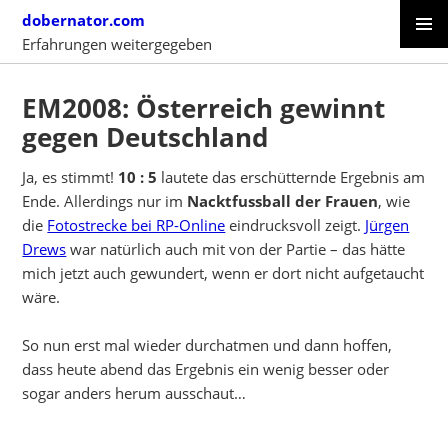
Skip
dobernator.com
to
Erfahrungen weitergegeben
content
PRIMAR
SKIP
MENU
TO
EM2008: Österreich gewinnt
CONTENT
gegen Deutschland
Ja, es stimmt!
10 : 5
lautete das erschütternde Ergebnis am
Ende. Allerdings nur im
Nacktfussball der Frauen
, wie
die
Fotostrecke bei RP-Online
eindrucksvoll zeigt.
Jürgen
Drews
war natürlich auch mit von der Partie – das hätte
mich jetzt auch gewundert, wenn er dort nicht aufgetaucht
wäre.
So nun erst mal wieder durchatmen und dann hoffen,
dass heute abend das Ergebnis ein wenig besser oder
sogar anders herum ausschaut…