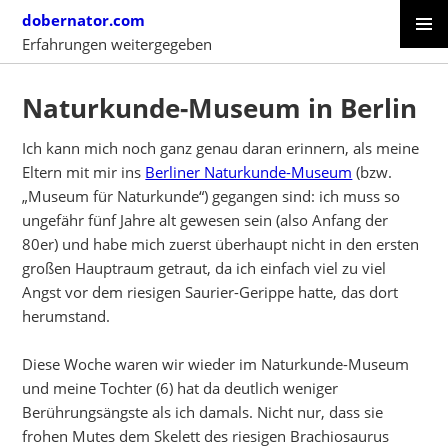
Skip
dobernator.com
to
Erfahrungen weitergegeben
content
PRIMAR
SKIP
MENU
TO
Naturkunde-Museum in Berlin
CONTENT
Ich kann mich noch ganz genau daran erinnern, als meine
Eltern mit mir ins
Berliner Naturkunde-Museum
(bzw.
„Museum für Naturkunde“) gegangen sind: ich muss so
ungefähr fünf Jahre alt gewesen sein (also Anfang der
80er) und habe mich zuerst überhaupt nicht in den ersten
großen Hauptraum getraut, da ich einfach viel zu viel
Angst vor dem riesigen Saurier-Gerippe hatte, das dort
herumstand.
Diese Woche waren wir wieder im Naturkunde-Museum
und meine Tochter (6) hat da deutlich weniger
Berührungsängste als ich damals. Nicht nur, dass sie
frohen Mutes dem Skelett des riesigen Brachiosaurus