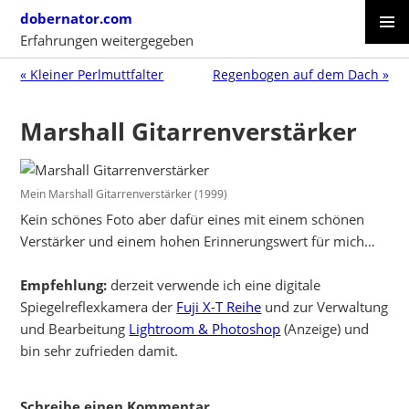
Skip
dobernator.com
to
Erfahrungen weitergegeben
content
PRIMAR
SKIP
MENU
« Kleiner Perlmuttfalter
Regenbogen auf dem Dach »
TO
CONTENT
Marshall Gitarrenverstärker
Mein Marshall Gitarrenverstärker (1999)
Kein schönes Foto aber dafür eines mit einem schönen
Verstärker und einem hohen Erinnerungswert für mich…
Empfehlung:
derzeit verwende ich eine digitale
Spiegelreflexkamera der
Fuji X-T Reihe
und zur Verwaltung
und Bearbeitung
Lightroom & Photoshop
(Anzeige) und
bin sehr zufrieden damit.
Schreibe einen Kommentar