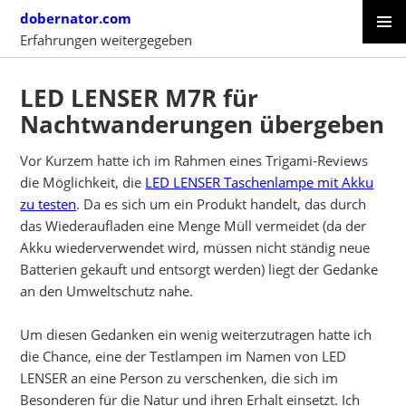
Skip
dobernator.com
to
Erfahrungen weitergegeben
content
PRIMAR
SKIP
MENU
TO
LED LENSER M7R für
CONTENT
Nachtwanderungen übergeben
Vor Kurzem hatte ich im Rahmen eines Trigami-Reviews
die Möglichkeit, die
LED LENSER Taschenlampe mit Akku
zu testen
. Da es sich um ein Produkt handelt, das durch
das Wiederaufladen eine Menge Müll vermeidet (da der
Akku wiederverwendet wird, müssen nicht ständig neue
Batterien gekauft und entsorgt werden) liegt der Gedanke
an den Umweltschutz nahe.
Um diesen Gedanken ein wenig weiterzutragen hatte ich
die Chance, eine der Testlampen im Namen von LED
LENSER an eine Person zu verschenken, die sich im
Besonderen für die Natur und ihren Erhalt einsetzt. Ich