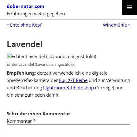
Skip
dobernator.com
to
Erfahrungen weitergegeben
content
PRIMAR
SKIP
MENU
« Ente ohne Kopf
Windmühle »
TO
CONTENT
Lavendel
Echter Lavendel (Lavandula angustifolia)
Empfehlung:
derzeit verwende ich eine digitale
Spiegelreflexkamera der
Fuji X-T Reihe
und zur Verwaltung
und Bearbeitung
Lightroom & Photoshop
(Anzeige) und
bin sehr zufrieden damit.
Schreibe einen Kommentar
Kommentar
*