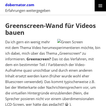
Skip
dobernator.com
to
Erfahrungen weitergegeben
content
PRIMAR
SKIP
MENU
TO
Greenscreen-Wand für Videos
CONTENT
bauen
Da ich gern ein wenig mehr
mit dem Thema Video herumexperimentieren möchte, bin
ich dabei, mich über das Thema „Greenscreen“ zu
informieren.
Greenscreen?
Das ist das Verfahren, mit
dem ein bestimmter Teil / Farbbereich der Video-
Aufnahme quasi unsichtbar und durch einen anderen
Inhalt ersetzt werden kann (früher wurde wohl eher
Bluescreen verwendet). Das kommt typischerweise z.B.
bei der Wetterkarte oder Nachrichtensprechern vor, um
die virtuellen Hintergründe einzublenden (Nein, die
Sprecher posieren nicht vor einem überdimensionalen
LCD-Screen, wer hätte das gedacht!? 😀 ).