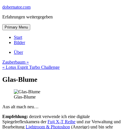
Skip
dobernator.com
to
Erfahrungen weitergegeben
content
Skip
Primary Menu
to
content
Start
Bilder
Über
Zauberbaum »
« Lotus Esprit Turbo Challenge
Glas-Blume
Glas-Blume
Aus alt mach neu…
Empfehlung:
derzeit verwende ich eine digitale
Spiegelreflexkamera der
Fuji X-T Reihe
und zur Verwaltung und
Bearbeitung
Lightroom & Photoshop
(Anzeige) und bin sehr