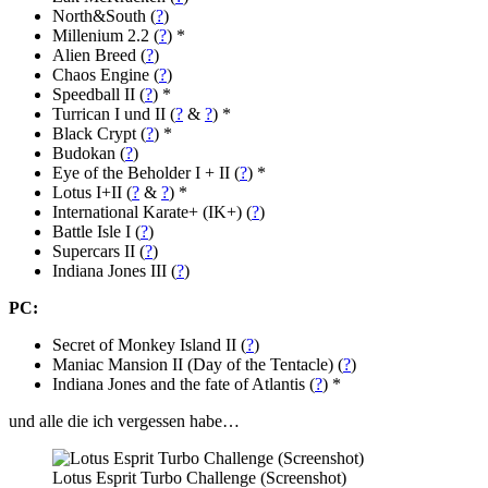
North&South (
?
)
Millenium 2.2 (
?
) *
Alien Breed (
?
)
Chaos Engine (
?
)
Speedball II (
?
) *
Turrican I und II (
?
&
?
) *
Black Crypt (
?
) *
Budokan (
?
)
Eye of the Beholder I + II (
?
) *
Lotus I+II (
?
&
?
) *
International Karate+ (IK+) (
?
)
Battle Isle I (
?
)
Supercars II (
?
)
Indiana Jones III (
?
)
PC:
Secret of Monkey Island II (
?
)
Maniac Mansion II (Day of the Tentacle) (
?
)
Indiana Jones and the fate of Atlantis (
?
) *
und alle die ich vergessen habe…
Lotus Esprit Turbo Challenge (Screenshot)