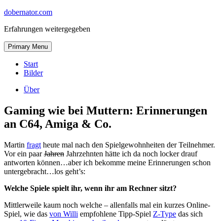
Skip
dobernator.com
to
Erfahrungen weitergegeben
content
Skip
Primary Menu
to
content
Start
Bilder
Über
Gaming wie bei Muttern: Erinnerungen
an C64, Amiga & Co.
Martin
fragt
heute mal nach den Spielgewohnheiten der Teilnehmer.
Vor ein paar
Jahren
Jahrzehnten hätte ich da noch locker drauf
antworten können…aber ich bekomme meine Erinnerungen schon
untergebracht…los geht’s:
Welche Spiele spielt ihr, wenn ihr am Rechner sitzt?
Mittlerweile kaum noch welche – allenfalls mal ein kurzes Online-
Spiel, wie das
von Willi
empfohlene Tipp-Spiel
Z-Type
das sich