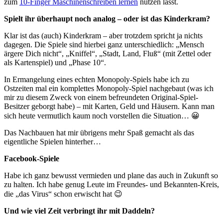
zum
10-Finger Maschinenschreiben lernen
nutzen lässt.
Spielt ihr überhaupt noch analog – oder ist das Kinderkram?
Klar ist das (auch) Kinderkram – aber trotzdem spricht ja nichts
dagegen. Die Spiele sind hierbei ganz unterschiedlich: „Mensch
ärgere Dich nicht“, „Kniffel“, „Stadt, Land, Fluß“ (mit Zettel oder
als Kartenspiel) und „Phase 10“.
In Ermangelung eines echten Monopoly-Spiels habe ich zu
Ostzeiten mal ein komplettes Monopoly-Spiel nachgebaut (was ich
mir zu diesem Zweck von einem befreundeten Original-Spiel-
Besitzer geborgt habe) – mit Karten, Geld und Häusern. Kann man
sich heute vermutlich kaum noch vorstellen die Situation… 😀
Das Nachbauen hat mir übrigens mehr Spaß gemacht als das
eigentliche Spielen hinterher…
Facebook-Spiele
Habe ich ganz bewusst vermieden und plane das auch in Zukunft so
zu halten. Ich habe genug Leute im Freundes- und Bekannten-Kreis,
die „das Virus“ schon erwischt hat 😉
Und wie viel Zeit verbringt ihr mit Daddeln?