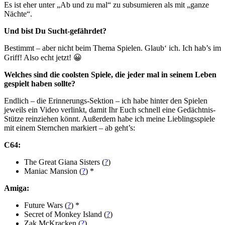
Es ist eher unter „Ab und zu mal“ zu subsumieren als mit „ganze
Nächte“.
Und bist Du Sucht-gefährdet?
Bestimmt – aber nicht beim Thema Spielen. Glaub‘ ich. Ich hab’s im
Griff! Also echt jetzt! 😀
Welches sind die coolsten Spiele, die jeder mal in seinem Leben
gespielt haben sollte?
Endlich – die Erinnerungs-Sektion – ich habe hinter den Spielen
jeweils ein Video verlinkt, damit Ihr Euch schnell eine Gedächtnis-
Stütze reinziehen könnt. Außerdem habe ich meine Lieblingsspiele
mit einem Sternchen markiert – ab geht’s:
C64:
The Great Giana Sisters (
?
)
Maniac Mansion (
?
) *
Amiga:
Future Wars (
?
) *
Secret of Monkey Island (
?
)
Zak McKracken (
?
)