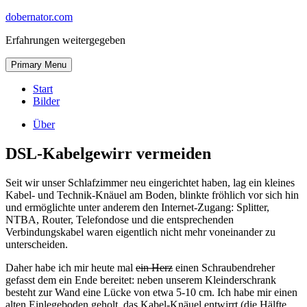
Skip
dobernator.com
to
Erfahrungen weitergegeben
content
Skip
Primary Menu
to
content
Start
Bilder
Über
DSL-Kabelgewirr vermeiden
Seit wir unser Schlafzimmer neu eingerichtet haben, lag ein kleines
Kabel- und Technik-Knäuel am Boden, blinkte fröhlich vor sich hin
und ermöglichte unter anderem den Internet-Zugang: Splitter,
NTBA, Router, Telefondose und die entsprechenden
Verbindungskabel waren eigentlich nicht mehr voneinander zu
unterscheiden.
Daher habe ich mir heute mal
ein Herz
einen Schraubendreher
gefasst dem ein Ende bereitet: neben unserem Kleinderschrank
besteht zur Wand eine Lücke von etwa 5-10 cm. Ich habe mir einen
alten Einlegeboden geholt, das Kabel-Knäuel entwirrt (die Hälfte