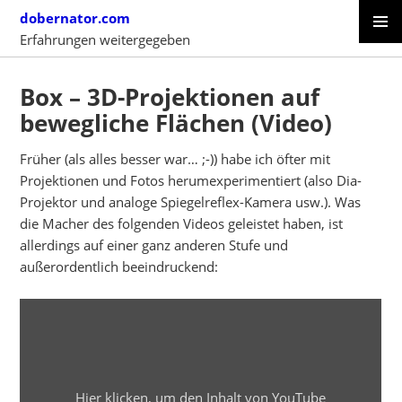
Skip
dobernator.com
to
Erfahrungen weitergegeben
content
PRIMAR
SKIP
MENU
TO
Box – 3D-Projektionen auf
CONTENT
bewegliche Flächen (Video)
Früher (als alles besser war… ;-)) habe ich öfter mit
Projektionen und Fotos herumexperimentiert (also Dia-
Projektor und analoge Spiegelreflex-Kamera usw.). Was
die Macher des folgenden Videos geleistet haben, ist
allerdings auf einer ganz anderen Stufe und
außerordentlich beeindruckend:
INHALT
VON
YOUTUBE
ANZEIGEN
Hier klicken, um den Inhalt von YouTube